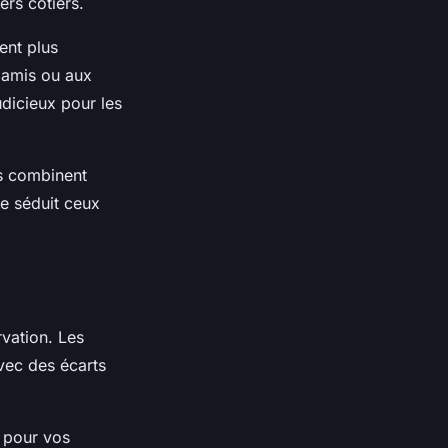
rs côtiers.
ent plus
'amis ou aux
udicieux pour les
s combinent
e séduit ceux
rvation. Les
vec des écarts
s pour vos