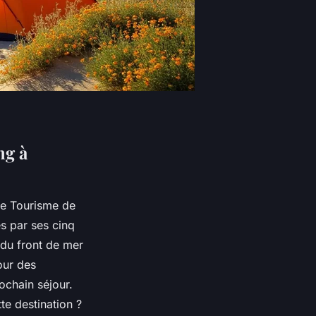
ng à
de Tourisme de
es par ses cinq
 du front de mer
our des
ochain séjour.
te destination ?