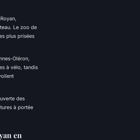
 Royan,
ateau. Le zoo de
les plus prisées
ennes-Oléron,
s à vélo, tandis
oilent
ouverte des
tures à portée
oyan en