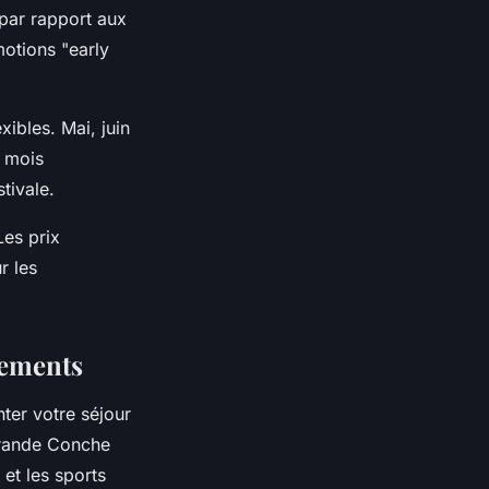
par rapport aux
otions "early
xibles. Mai, juin
s mois
tivale.
Les prix
r les
sements
ter votre séjour
Grande Conche
 et les sports