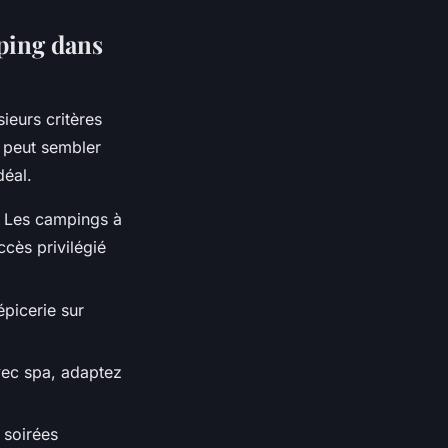
mping dans
ieurs critères
n peut sembler
déal.
l. Les campings à
cès privilégié
épicerie sur
vec spa, adaptez
 soirées