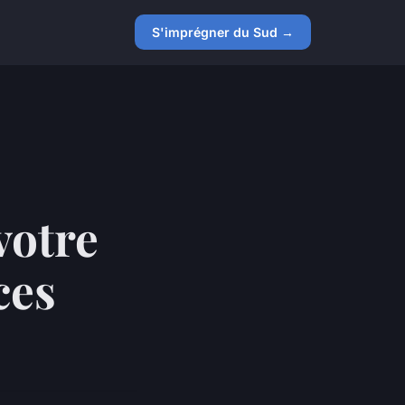
S'imprégner du Sud →
votre
ces