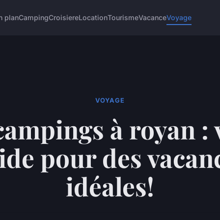
n plan
Camping
Croisiere
Location
Tourisme
Vacance
Voyage
VOYAGE
campings à royan : 
ide pour des vacan
idéales!