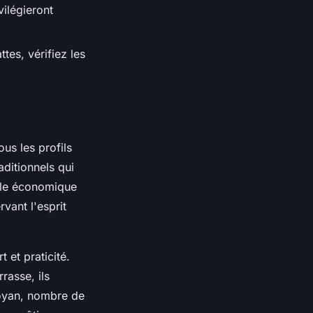
vilégieront
es, vérifiez les
us les profils
aditionnels qui
mule économique
vant l'esprit
 et praticité.
rasse, ils
Royan, nombre de