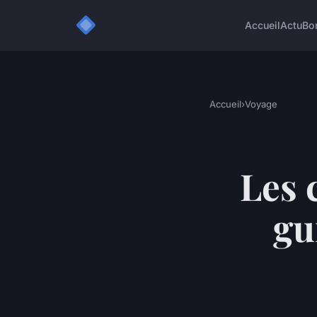
Accueil
Actu
Bo
Accueil
›
Voyage
Les 
gu