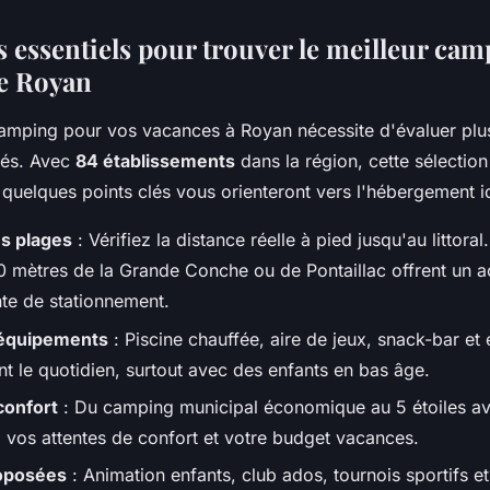
s essentiels pour trouver le meilleur ca
de Royan
camping pour vos vacances à Royan nécessite d'évaluer plus
ités. Avec
84 établissements
dans la région, cette sélectio
quelques points clés vous orienteront vers l'hébergement i
es plages
: Vérifiez la distance réelle à pied jusqu'au littora
 mètres de la Grande Conche ou de Pontaillac offrent un ac
nte de stationnement.
 équipements
: Piscine chauffée, aire de jeux, snack-bar et 
ent le quotidien, surtout avec des enfants en bas âge.
confort
: Du camping municipal économique au 5 étoiles a
à vos attentes de confort et votre budget vacances.
roposées
: Animation enfants, club ados, tournois sportifs et